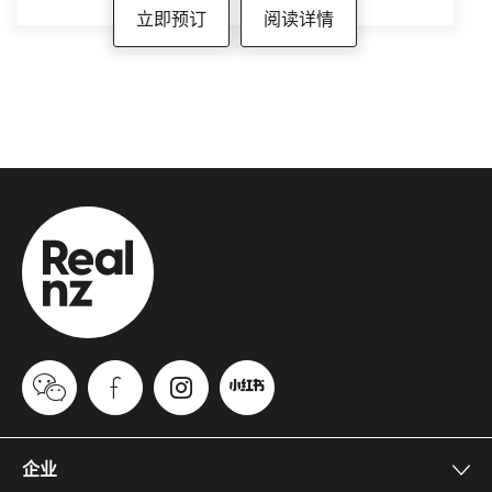
性仍然极低。
立即预订
阅读详情
如何做好准备
前往偏远地区时，建议车上准备：饮用水、食
物、急救用品、保暖衣物、其他应急物资。蒂阿
瑙至米尔福德峡湾的道路可能受到雪崩、落石及
山体滑坡影响。虽然
Milford Road Alliance
全
天候 24 小时监测道路状况，但若道路受阻，救
援仍需时间抵达，充足的应急物资将有助于您安
全等待。
若您看到或听到山体滑坡落入水中，或发现大量
扬尘、巨大轰鸣声、水花飞溅等异常情况，请立
即听从工作人员指示，并迅速远离峡湾及河流等
水域，前往高处。
海啸
与新西兰所有沿海地区一样，米尔福德峡湾也存
企业
在海啸风险。