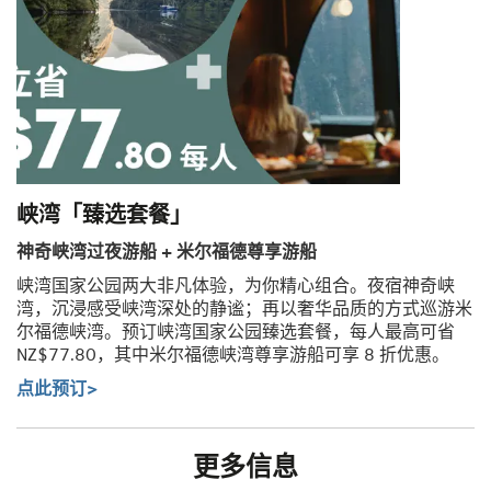
峡湾「臻选套餐」
神奇峡湾过夜游船 + 米尔福德尊享游船
峡湾国家公园两大非凡体验，为你精心组合。夜宿神奇峡
湾，沉浸感受峡湾深处的静谧；再以奢华品质的方式巡游米
尔福德峡湾。预订峡湾国家公园臻选套餐，每人最高可省
NZ$77.80，其中米尔福德峡湾尊享游船可享 8 折优惠。
点此预订>
更多信息