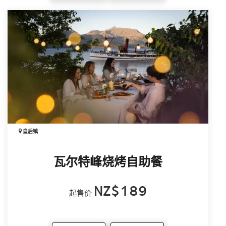
立即采取「趴下（Drop）、掩护（Cover）、抓
牢（Hold）」原则，直至停止摇晃。
地震期间移动容易造成受伤，应尽量保持原地避
险。越贴近地面，越不容易受到伤害。
待震动停止后，请听从工作人员指示，并尽快远
离峡湾及河流等水域，前往较高地势。
山体滑坡
米尔福德峡湾四周山势陡峭，容易发生落石及山
体滑坡。地震及恶劣天气可能导致山体失稳，使
皇后镇
岩石及碎石高速滑落。
小规模落石较为常见，除非距离很近，否则通常
瓦尔特峰烧烤自助餐
不会察觉。
大型山体滑坡发生机会极低，但一旦发生，除了
NZ$189
起售价
可能危及生命，也可能在峡湾内引发海啸。
大型地震是峡湾地区发生大型滑坡最常见的诱
因。不过，大型地震在短期停留期间发生的可能