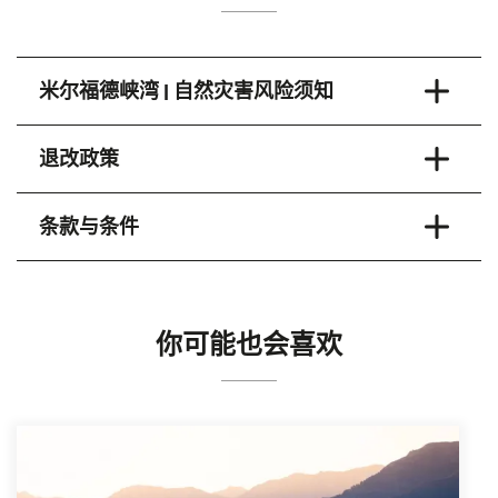
米尔福德峡湾 | 自然灾害风险须知
前往米尔福德峡湾（Milford Sound）前，请了解当地
退改政策
可能面临的自然灾害风险。
新西兰
大多数套餐产品适用 24 小时取消政策，您可选择改
条款与条件
期或申请退款。如需修改预订，请于出发时间前至少
24 小时（以新西兰时间为准）通知 RealNZ，我们将
数百万年来，强大的自然力量塑造了新西兰的地
协助您办理变更。
貌。地震与火山活动将这片美丽的岛屿从太平洋
本优惠不可与其他优惠或促销活动同时使用。
神奇峡湾过夜游船（Doubtful Sound Overnight
中抬升而起，也造就了今天令人惊叹的自然景
RealNZ 保留调整时刻表、取消班次、变更票
Cruise） 的取消政策有所不同：出发前 5 天或以上可
观。
你可能也会喜欢
价，以及更换船只、车辆或其他设备的权利。
申请修改预订。出发前 14 天内取消，恕不提供退
自然灾害是新西兰生活的一部分。全国每年记录
本优惠仅适用于官网在线预订。
款。
约
20,000 次地震
，绝大多数规模较小，不易察
其他标准条款与细则同样适用，
点击此处
了解详
觉；但较大的地震可能造成损害。了解当地可能
情。
发生的自然灾害及应对方式，是规划旅程的重要
一环。