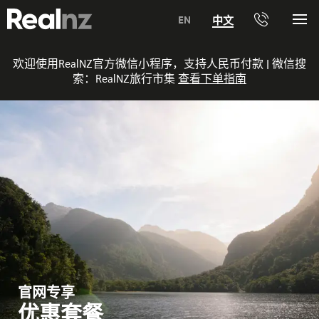
RealNZ
EN
中文
Me
电
话
0800 656501 新西兰境内免费电话
欢迎使用RealNZ官方微信小程序，支持人民币付款 | 微信搜
索：
RealNZ旅行市集
查看下单指南
1800 656501 澳大利亚境内免费电话
电话 +64 3 249 6000
Media +64 21 523899
Trade +64 3 4427509
i-Site +64 3 2190056
官网专享
优惠套餐