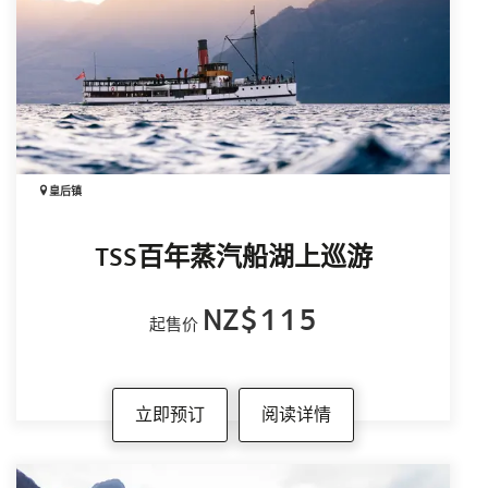
米尔福德峡湾
米尔福德峡湾（Piopiotahi Milford Sound）风景
壮丽而瞬息万变，拥有世界上最令人惊叹的自然
景观之一。陡峭的冰川峡谷、高耸的山峰和深邃
的峡湾，历经数百万年的地质演变而形成。
这里也面临多种自然灾害风险，这些风险可能在
皇后镇
任何时候发生，其中部分甚至没有预警。对于游
客而言，大型地震、山体滑坡及海啸是最主要的
自然风险。
TSS百年蒸汽船湖上巡游
虽然这些事件在您短暂停留期间发生的概率极
低，但风险始终存在，而且停留时间越长，风险
NZ$115
起售价
也会随之增加。由于当地地理环境特殊，一旦进
入峡湾，可采取的避险措施相对有限，因此建议
您在出发前充分了解相关风险。
立即预订
阅读详情
地震
与新西兰其他地区一样，峡湾国家公园