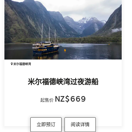
（Fiordland）经常发生小规模地震。这些地震通
常难以察觉，不会对游客造成影响。
偶尔发生于峡湾附近的地震可能会让您感觉到轻
微摇晃，例如架上的物品晃动或窗户震动，但通
常不会影响您的行程。
较强的地震可能引发雪崩、落石或山体滑坡，导
致道路、码头及步道受到影响，也可能造成交通
中断。
大型地震虽然罕见，在短期旅行期间发生的可能
米尔福德峡湾
性极低，但未来仍有可能发生。
阿尔卑斯断层（Alpine Fault）几乎贯穿整个南
岛，并经过米尔福德峡湾的入口。该断层约每
米尔福德峡湾过夜游船
300 年发生一次
8 级以上的大地震。科学预测
显示，未来 50 年内发生此类地震的概率约为
NZ$669
起售价
75%（更多资讯请参阅
af8.org.nz
）。如此规模
的地震几乎必然会对峡湾及周边区域造成重大影
响。
立即预订
阅读详情
地震发生时应采取的措施