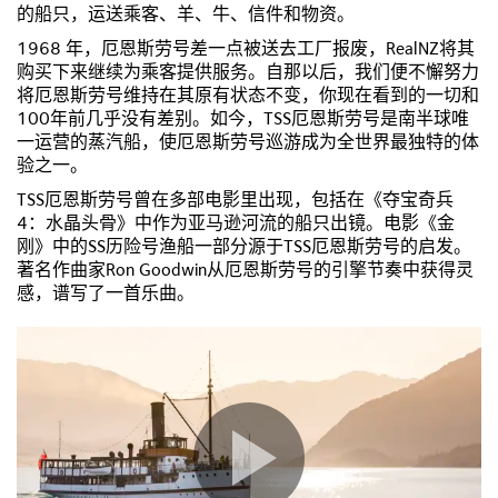
的船只，运送乘客、羊、牛、信件和物资。
1968 年，厄恩斯劳号差一点被送去工厂报废，RealNZ将其
购买下来继续为乘客提供服务。自那以后，我们便不懈努力
将厄恩斯劳号维持在其原有状态不变，你现在看到的一切和
100年前几乎没有差别。如今，TSS厄恩斯劳号是南半球唯
一运营的蒸汽船，使厄恩斯劳号巡游成为全世界最独特的体
验之一。
TSS厄恩斯劳号曾在多部电影里出现，包括在《夺宝奇兵
4：水晶头骨》中作为亚马逊河流的船只出镜。电影《金
刚》中的SS历险号渔船一部分源于TSS厄恩斯劳号的启发。
著名作曲家Ron Goodwin从厄恩斯劳号的引擎节奏中获得灵
感，谱写了一首乐曲。