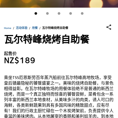
Home
/
活动体验
/
用餐
/
瓦尔特峰烧烤自助餐
瓦尔特峰烧烤自助餐
起售价
NZ$189
乘坐TSS厄恩斯劳百年蒸汽船前往瓦尔特峰高地牧场，享受
皇后镇最隐秘的饕餮盛宴之一。美味的烧烤自助餐，与景色
相得益彰。在瓦尔特峰牧场的用餐体验绝不是普通的新西兰
烧烤，而是一个真正独特而惊喜的饕餮尝鲜，菜肴包含一系
列丰富的新西兰本地食材，从美味多汁的肉类，诱人可口的
海鲜，各类新鲜蔬果到具有多国风味的精致甜点，应有尽
有！我们的行政主厨忙碌在一个木炭烤架前，负责提供令人
垂涎的美味烤肉。从本地屠宰的香肠和美利奴羊肉，到本地