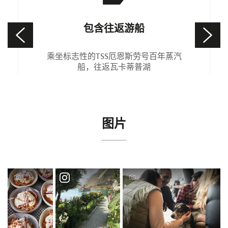
包含往返游船
乘坐标志性的TSS厄恩斯劳号百年蒸汽
船，往返瓦卡蒂普湖
图片