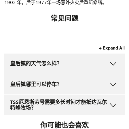
1902 年，后于1977年一场意外火灾后重新修缮。
常见问题
+ Expand All
皇后镇的天气怎么样？
皇后镇的气候四季各不相同，并且由于位于高山环境
皇后镇哪里可以停车？
中，这里的天气变化无常。预计气温如下：夏季（12
月至 2 月）19-29 ℃，秋季（3 月至 5 月）15-25
℃，冬季（6 月至 8 月）5-10 ℃，春季（9 月至 11
请在办理登记前额外预留30 分钟的时间来寻找停车
TSS厄恩斯劳号需要多长时间才能抵达瓦尔
月） ) 9-15 ℃。
位。
特峰牧场？
皇后镇中心周围的街道上提供有限的免费路边停车
位。Man Street和Church Street停车场设有付费停车
从皇后镇码头到瓦尔特峰的游船需要45分钟，沿途可
你可能也会喜欢
位，另外Boundary Street和Ballarat Street的路边停车
以欣赏到瓦尔特峰、
塞西尔峰、卓越山脉以及
瓦
卡蒂