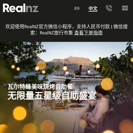
RealNZ
EN
中文
Me
电
话
0800 656501 新西兰境内免费电话
欢迎使用RealNZ官方微信小程序，支持人民币付款 | 微信搜
索：
RealNZ旅行市集
查看下单指南
1800 656501 澳大利亚境内免费电话
电话 +64 3 249 6000
Media +64 21 523899
Trade +64 3 4427509
瓦尔特峰美味烧烤自助餐
无限量五星级自助盛宴
i-Site +64 3 2190056