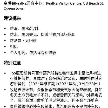
皇后镇RealNZ游客中心：RealNZ Visitor Centre,
88 Beach St,
Queenstown
建议携带
防滑、防水鞋/靴
防水、防风夹克、保暖毛衣/毛毯/外套
防晒霜 / 太阳镜
相机
个人用药，包括哮喘和过敏
特别注意
TSS厄恩斯劳号百年蒸汽船将在每年五月末至七月初进
行
维护保养，具体时间会在临近时公布，届时将由其它
游船替代
（
2024年维护期为2024年6月3日至28日
）
牧场表演环节，会根据季节和天气原因调整表演，例如
冬天太冷剪毛对羊不好，或者雷雨天气影响户外用电安
全，我们会适当做剪羊毛过程演示，但不会全部剪完
皇后镇镇中心停车位紧张，蒸汽船码头不提供停车位，