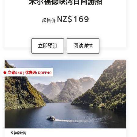
米尔福德峡湾日间游船
NZ$169
起售价
立即预订
阅读详情
立省$40 | 优惠码: DOFF40
神奇峡湾