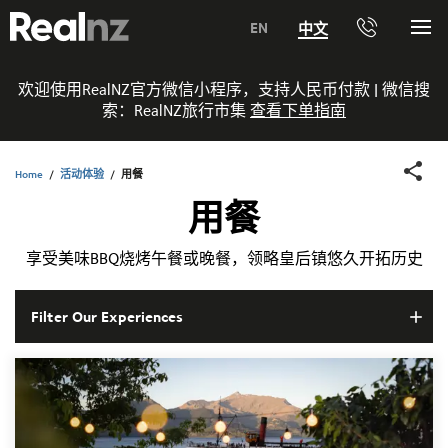
RealNZ
EN
中文
Me
电
话
0800 656501 新西兰境内免费电话
欢迎使用RealNZ官方微信小程序，支持人民币付款 | 微信搜
索：
RealNZ旅行市集
查看下单指南
1800 656501 澳大利亚境内免费电话
Home
/
活动体验
/
用餐
电话 +64 3 249 6000
用餐
Media +64 21 523899
享受美味BBQ烧烤午餐或晚餐，领略皇后镇悠久开拓历史
Trade +64 3 4427509
i-Site +64 3 2190056
Filter Our Experiences
目的地
皇后镇