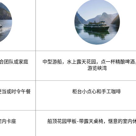
合团队或家庭
中型游船，水上露天花园，点一杯精酿啤酒，
游览峡湾
便当或时令午
餐
柜台小点心和手工咖啡
室内卡座
船顶花园甲板-带露天桌椅，惬意的室内