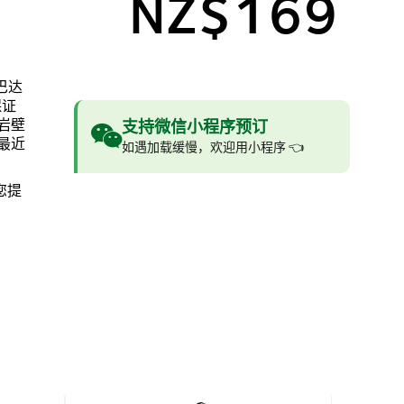
NZ$169
巴达
保证
岩壁
支持微信小程序预订
最近
如遇加载缓慢，欢迎用小程序 👈
您提