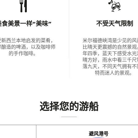
美食美景一样“美味”
不受天气限制
受新西兰本地启发的菜肴，
米尔福德峡湾是少见的风
鲜酿造的啤酒，以及咖啡师
比晴天更震撼的自然景观
的手作咖啡。
年四季，蓝天下感受水光
晴方好，雨水中看三千尺
落九天，不同天气拥有不
特而迷人的景观。
选择您的游船
避风港号