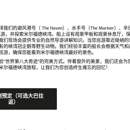
风港号（ The Haven）、水手号（The Mariner）、辛
ign） 悠闲地巡游，并探索米尔福德峡湾。船上设有观景甲板和观景休息厅，
我们现场会提供专业的自然导游讲解知识。当您巡游靠近陡峭的
有的峡湾冠企鹅等野生动物。我们经验丰富的船长会根据天气和
巡游，确保您能看到米尔福德峡湾最好的景色。
体验“世界第八大奇迹”的完美方式。伴着窗外的美景，我们还会为
米尔福德峡湾旅程，让我们为您创造终生难忘的回忆！
刻预定（可选大巴往
返）